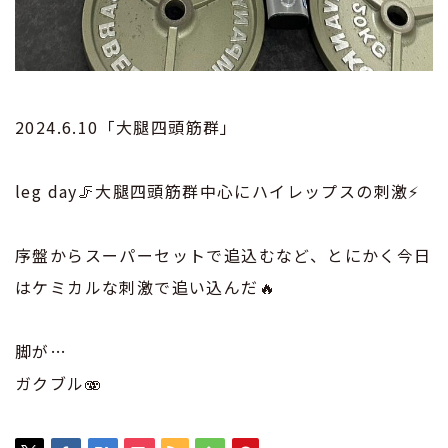
2024.6.10「大腿四頭筋群」
leg day🦵大腿四頭筋群中心にハイレップスの刺激⚡️
序盤からスーパーセットで追込むなど、とにかく今日
はケミカルな刺激で追い込んだ🔥
脚が…
ガクブル🫨