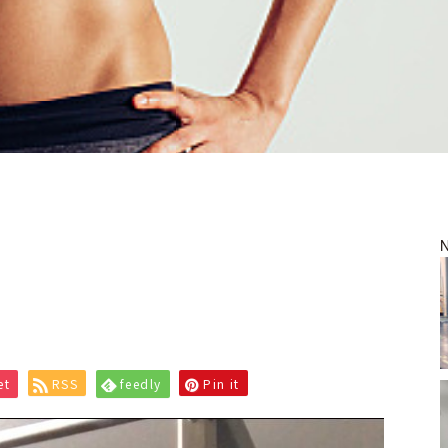
et
RSS
feedly
Pin it