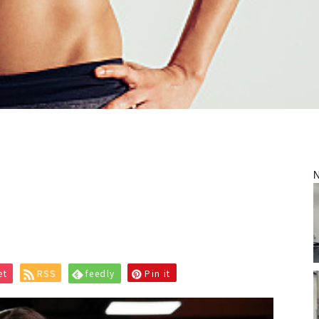
et
RSS
feedly
Pin it