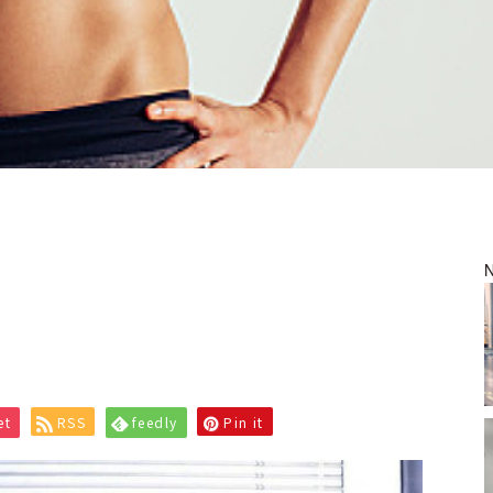
et
RSS
feedly
Pin it