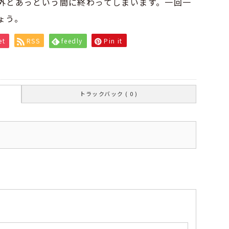
外とあっという間に終わってしまいます。一回一
ょう。
et
RSS
feedly
Pin it
トラックバック ( 0 )