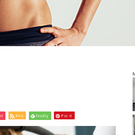
et
RSS
feedly
Pin it